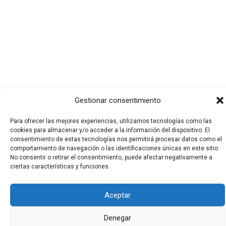
Gestionar consentimiento
Para ofrecer las mejores experiencias, utilizamos tecnologías como las
cookies para almacenar y/o acceder a la información del dispositivo. El
consentimiento de estas tecnologías nos permitirá procesar datos como el
Todos los derechos © 2026 El Funerario Digital | Funciona
comportamiento de navegación o las identificaciones únicas en este sitio.
No consentir o retirar el consentimiento, puede afectar negativamente a
gracias a
Tema Astra para WordPress
ciertas características y funciones.
Aceptar
Denegar