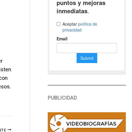
er
isten
 con
esos.
PUBLICIDAD
NTE