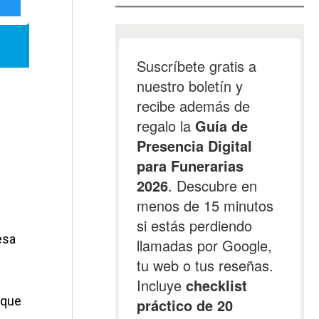
esa
 que