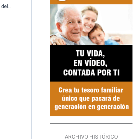
Participa Sevilla propone cambiar el trazado del camino que conecta Santiponce con el cementerio
ARCHIVO HISTÓRICO