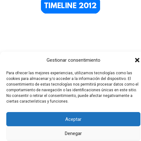
Gestionar consentimiento
Para ofrecer las mejores experiencias, utilizamos tecnologías como las
Todos los derechos © 2026 El Funerario Digital | Funciona
cookies para almacenar y/o acceder a la información del dispositivo. El
gracias a
Tema Astra para WordPress
consentimiento de estas tecnologías nos permitirá procesar datos como el
comportamiento de navegación o las identificaciones únicas en este sitio.
No consentir o retirar el consentimiento, puede afectar negativamente a
ciertas características y funciones.
Aceptar
Denegar