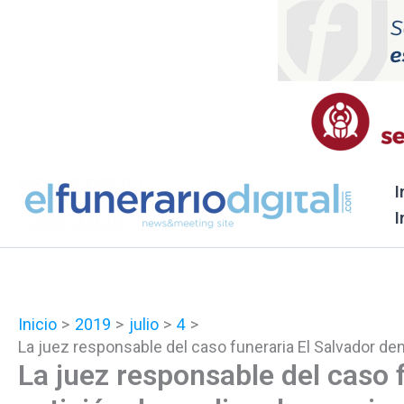
Ir
al
contenido
I
I
Inicio
2019
julio
4
La juez responsable del caso funeraria El Salvador den
La juez responsable del caso f