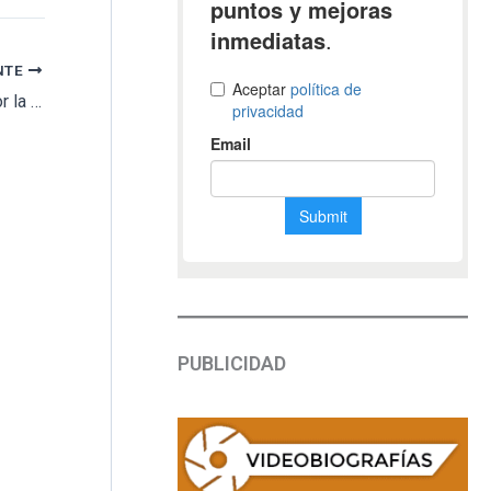
NTE
¿Por qué triunfa el tanaturismo?: El placer por la muerte y tragedia eleva las cifras de este tipo de viajes
PUBLICIDAD