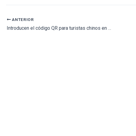
ANTERIOR
Introducen el código QR para turistas chinos en la tumba de Karl Marx en el cementerio de Highgate