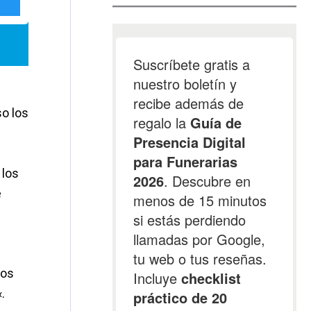
so los
 los
e
Dos
.