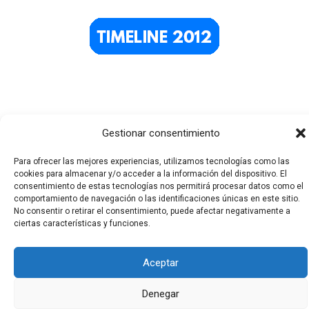
Gestionar consentimiento
Para ofrecer las mejores experiencias, utilizamos tecnologías como las
cookies para almacenar y/o acceder a la información del dispositivo. El
Todos los derechos © 2026 El Funerario Digital | Funciona
consentimiento de estas tecnologías nos permitirá procesar datos como el
comportamiento de navegación o las identificaciones únicas en este sitio.
gracias a
Tema Astra para WordPress
No consentir o retirar el consentimiento, puede afectar negativamente a
ciertas características y funciones.
Aceptar
Denegar