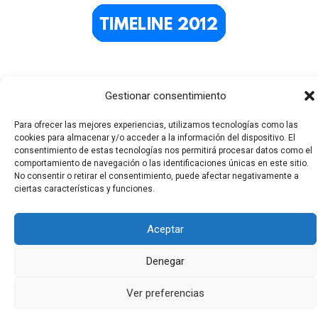
Gestionar consentimiento
Para ofrecer las mejores experiencias, utilizamos tecnologías como las
cookies para almacenar y/o acceder a la información del dispositivo. El
consentimiento de estas tecnologías nos permitirá procesar datos como el
comportamiento de navegación o las identificaciones únicas en este sitio.
Todos los derechos © 2026 El Funerario Digital | Funciona
No consentir o retirar el consentimiento, puede afectar negativamente a
ciertas características y funciones.
gracias a
Tema Astra para WordPress
Aceptar
Denegar
Ver preferencias