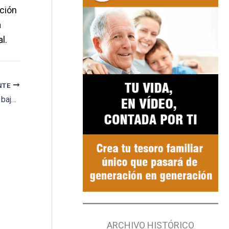
ación
a
l.
NTE
El Ayuntamiento de Torremolinos aprueba la bajada de las tasas del cementerio entre un 20 y un 50%
ARCHIVO HISTÓRICO