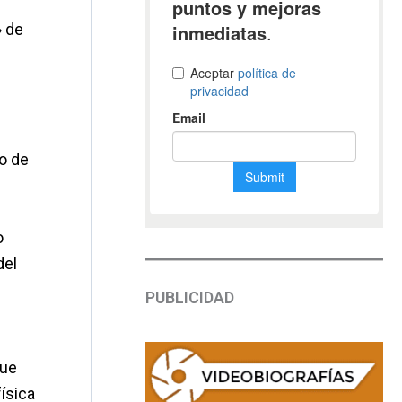
» de
o de
o
del
PUBLICIDAD
que
ísica