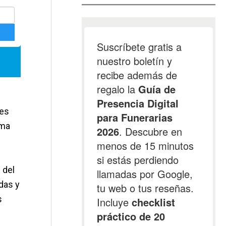
les
ama
 del
das y
s