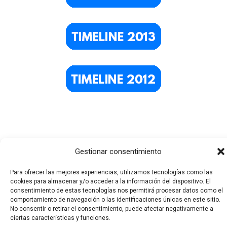
Gestionar consentimiento
Para ofrecer las mejores experiencias, utilizamos tecnologías como las
cookies para almacenar y/o acceder a la información del dispositivo. El
Todos los derechos © 2026 El Funerario Digital | Funciona
consentimiento de estas tecnologías nos permitirá procesar datos como el
comportamiento de navegación o las identificaciones únicas en este sitio.
gracias a
Tema Astra para WordPress
No consentir o retirar el consentimiento, puede afectar negativamente a
ciertas características y funciones.