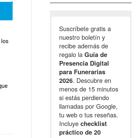
 los
 que