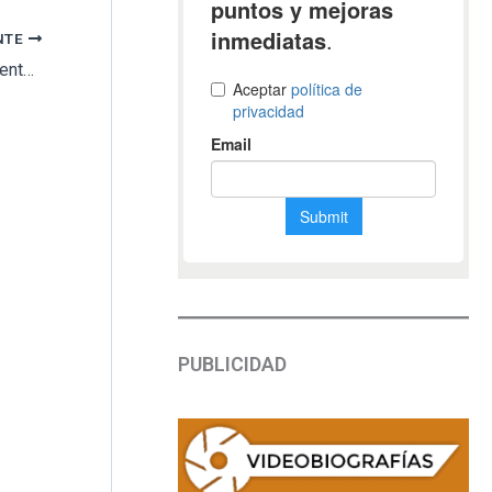
NTE
‘Impulsor digital’ Aura Seguros: Tres herramientas 100% online para captar leads y generar ventas
PUBLICIDAD