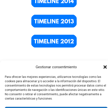
Gestionar consentimiento
Para ofrecer las mejores experiencias, utilizamos tecnologías como las
cookies para almacenar y/o acceder a la información del dispositivo. El
consentimiento de estas tecnologías nos permitirá procesar datos como el
comportamiento de navegación o las identificaciones únicas en este sitio.
Todos los derechos © 2026 El Funerario Digital | Funciona
No consentir o retirar el consentimiento, puede afectar negativamente a
ciertas características y funciones.
gracias a
Tema Astra para WordPress