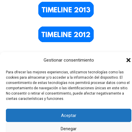
Gestionar consentimiento
Para ofrecer las mejores experiencias, utilizamos tecnologías como las
cookies para almacenar y/o acceder a la información del dispositivo. El
consentimiento de estas tecnologías nos permitirá procesar datos como el
comportamiento de navegación o las identificaciones únicas en este sitio.
No consentir o retirar el consentimiento, puede afectar negativamente a
Todos los derechos © 2026 El Funerario Digital | Funciona
ciertas características y funciones.
gracias a
Tema Astra para WordPress
Aceptar
Denegar