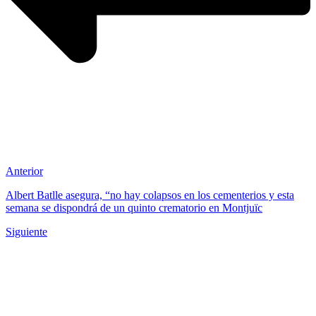
Anterior
Albert Batlle asegura, “no hay colapsos en los cementerios y esta
semana se dispondrá de un quinto crematorio en Montjuïc
Siguiente