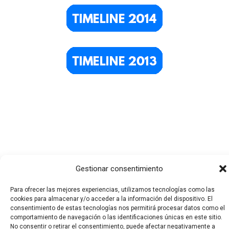
Gestionar consentimiento
Para ofrecer las mejores experiencias, utilizamos tecnologías como las
cookies para almacenar y/o acceder a la información del dispositivo. El
consentimiento de estas tecnologías nos permitirá procesar datos como el
Todos los derechos © 2026 El Funerario Digital | Funciona
comportamiento de navegación o las identificaciones únicas en este sitio.
No consentir o retirar el consentimiento, puede afectar negativamente a
gracias a
Tema Astra para WordPress