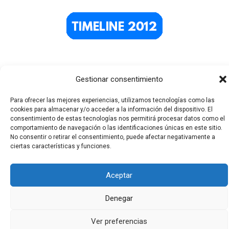
Gestionar consentimiento
Para ofrecer las mejores experiencias, utilizamos tecnologías como las
cookies para almacenar y/o acceder a la información del dispositivo. El
consentimiento de estas tecnologías nos permitirá procesar datos como el
comportamiento de navegación o las identificaciones únicas en este sitio.
Todos los derechos © 2026 El Funerario Digital | Funciona
No consentir o retirar el consentimiento, puede afectar negativamente a
ciertas características y funciones.
gracias a
Tema Astra para WordPress
Aceptar
Denegar
Ver preferencias