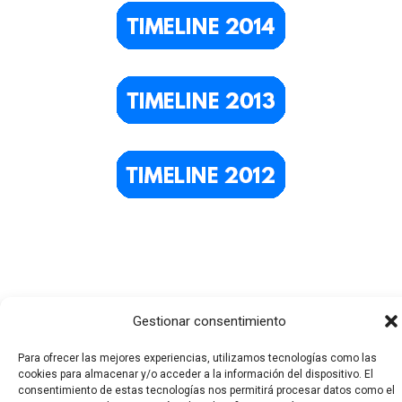
Gestionar consentimiento
Para ofrecer las mejores experiencias, utilizamos tecnologías como las
Todos los derechos © 2026 El Funerario Digital | Funciona
cookies para almacenar y/o acceder a la información del dispositivo. El
consentimiento de estas tecnologías nos permitirá procesar datos como el
gracias a
Tema Astra para WordPress