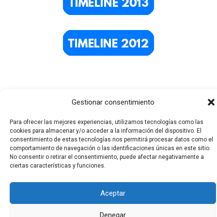
Gestionar consentimiento
Para ofrecer las mejores experiencias, utilizamos tecnologías como las
cookies para almacenar y/o acceder a la información del dispositivo. El
consentimiento de estas tecnologías nos permitirá procesar datos como el
Todos los derechos © 2026 El Funerario Digital | Funciona
comportamiento de navegación o las identificaciones únicas en este sitio.
No consentir o retirar el consentimiento, puede afectar negativamente a
gracias a
Tema Astra para WordPress
ciertas características y funciones.
Aceptar
Denegar