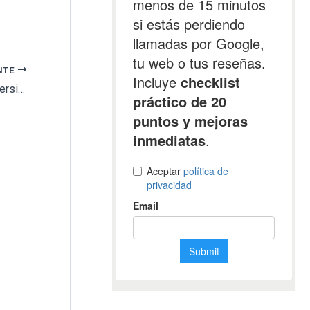
NTE
El Ayuntamiento de Tegueste aumenta la inversión destinada a mejorar el cementerio de Bellavista