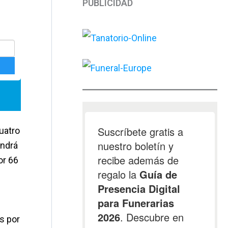
PUBLICIDAD
uatro
endrá
or 66
s por