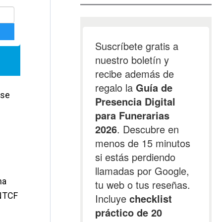
 se
na
INTCF