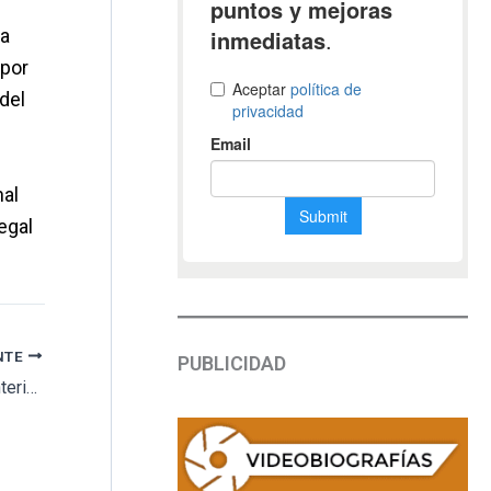
ra
 por
del
nal
egal
NTE
PUBLICIDAD
Finalizan las obras de ampliación del cementerio de la localidad de Es Migjorn Gran