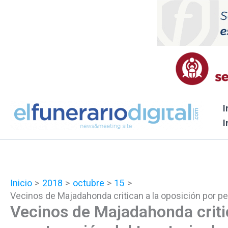
Ir
al
contenido
I
I
Inicio
2018
octubre
15
Vecinos de Majadahonda critican a la oposición por per
Vecinos de Majadahonda critic