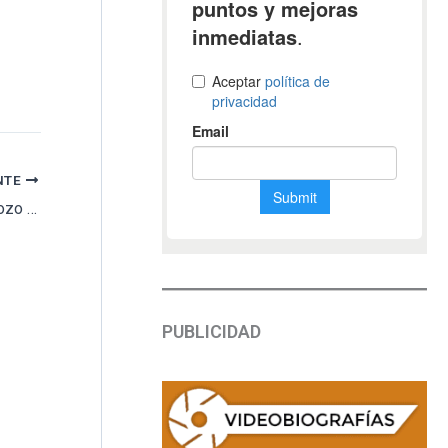
NTE
[BREVES] Cementerio de Santa Mariña de Dozo // Aparecen más restos en la necrópolis de Baza
PUBLICIDAD