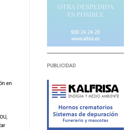
PUBLICIDAD
ión en
GOU,
tar