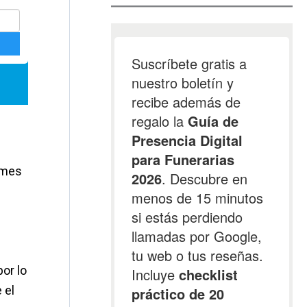
ormes
or lo
 el