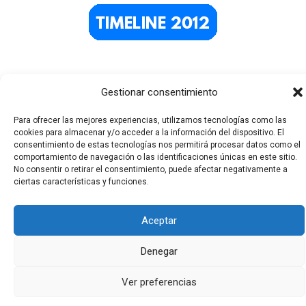
Gestionar consentimiento
Para ofrecer las mejores experiencias, utilizamos tecnologías como las
cookies para almacenar y/o acceder a la información del dispositivo. El
consentimiento de estas tecnologías nos permitirá procesar datos como el
comportamiento de navegación o las identificaciones únicas en este sitio.
Todos los derechos © 2026 El Funerario Digital | Funciona
No consentir o retirar el consentimiento, puede afectar negativamente a
ciertas características y funciones.
gracias a
Tema Astra para WordPress
Aceptar
Denegar
Ver preferencias