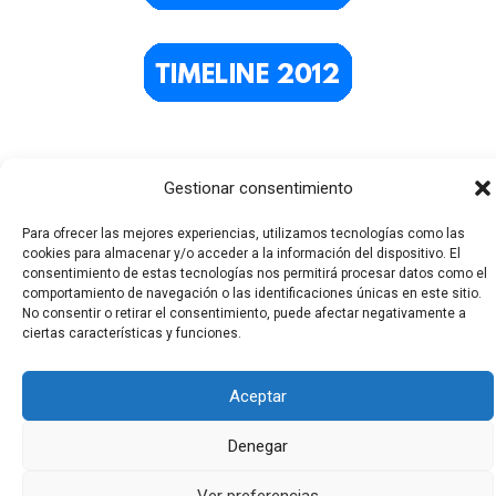
Gestionar consentimiento
Para ofrecer las mejores experiencias, utilizamos tecnologías como las
cookies para almacenar y/o acceder a la información del dispositivo. El
consentimiento de estas tecnologías nos permitirá procesar datos como el
comportamiento de navegación o las identificaciones únicas en este sitio.
Todos los derechos © 2026 El Funerario Digital | Funciona
No consentir o retirar el consentimiento, puede afectar negativamente a
ciertas características y funciones.
gracias a
Tema Astra para WordPress
Aceptar
Denegar
Ver preferencias