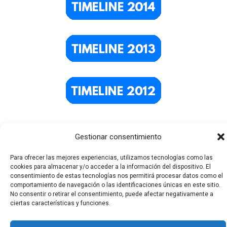
Gestionar consentimiento
Para ofrecer las mejores experiencias, utilizamos tecnologías como las
cookies para almacenar y/o acceder a la información del dispositivo. El
consentimiento de estas tecnologías nos permitirá procesar datos como el
comportamiento de navegación o las identificaciones únicas en este sitio.
No consentir o retirar el consentimiento, puede afectar negativamente a
Todos los derechos © 2026 El Funerario Digital | Funciona
ciertas características y funciones.
gracias a
Tema Astra para WordPress