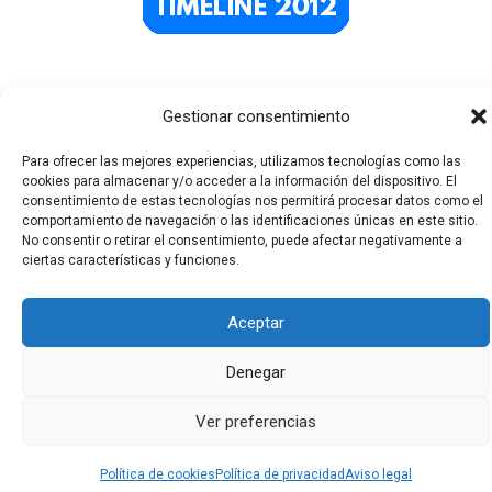
Gestionar consentimiento
Para ofrecer las mejores experiencias, utilizamos tecnologías como las
cookies para almacenar y/o acceder a la información del dispositivo. El
consentimiento de estas tecnologías nos permitirá procesar datos como el
comportamiento de navegación o las identificaciones únicas en este sitio.
No consentir o retirar el consentimiento, puede afectar negativamente a
Todos los derechos © 2026 El Funerario Digital | Funciona
ciertas características y funciones.
gracias a
Tema Astra para WordPress
Aceptar
Denegar
Ver preferencias
Política de cookies
Política de privacidad
Aviso legal