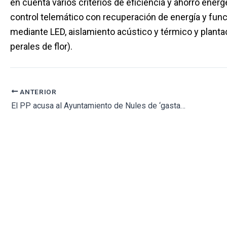
en cuenta varios criterios de eficiencia y ahorro ene
control telemático con recuperación de energía y fun
mediante LED, aislamiento acústico y térmico y plant
perales de flor).
ANTERIOR
El PP acusa al Ayuntamiento de Nules de ‘gastar con descontrol y tener el tanatorio cerrado»