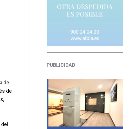
PUBLICIDAD
ia de
ués de
s,
 del