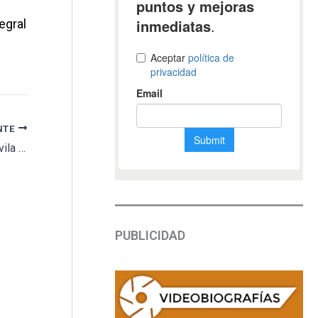
e
egral
NTE
Aparece junto a la tapia del cementerio de Ávila ataúdes, coronas de flores marchitas y restos de sepulturas
PUBLICIDAD