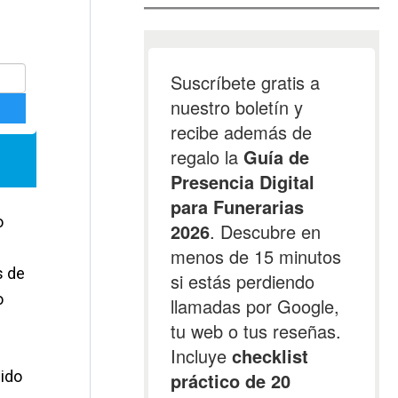
o
s de
o
nido