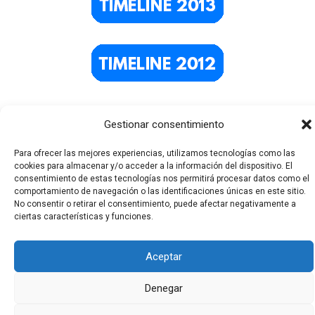
Gestionar consentimiento
Para ofrecer las mejores experiencias, utilizamos tecnologías como las
cookies para almacenar y/o acceder a la información del dispositivo. El
consentimiento de estas tecnologías nos permitirá procesar datos como el
comportamiento de navegación o las identificaciones únicas en este sitio.
No consentir o retirar el consentimiento, puede afectar negativamente a
Todos los derechos © 2026 El Funerario Digital | Funciona
ciertas características y funciones.
gracias a
Tema Astra para WordPress
Aceptar
Denegar