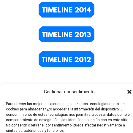
Gestionar consentimiento
Para ofrecer las mejores experiencias, utilizamos tecnologías como las
cookies para almacenar y/o acceder a la información del dispositivo. El
consentimiento de estas tecnologías nos permitirá procesar datos como el
comportamiento de navegación o las identificaciones únicas en este sitio.
Todos los derechos © 2026 El Funerario Digital | Funciona
No consentir o retirar el consentimiento, puede afectar negativamente a
ciertas características y funciones.
gracias a
Tema Astra para WordPress