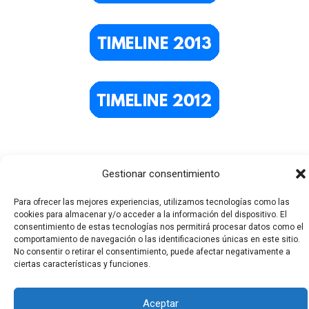
Gestionar consentimiento
Para ofrecer las mejores experiencias, utilizamos tecnologías como las
cookies para almacenar y/o acceder a la información del dispositivo. El
consentimiento de estas tecnologías nos permitirá procesar datos como el
comportamiento de navegación o las identificaciones únicas en este sitio.
Todos los derechos © 2026 El Funerario Digital | Funciona
No consentir o retirar el consentimiento, puede afectar negativamente a
ciertas características y funciones.
gracias a
Tema Astra para WordPress
Aceptar