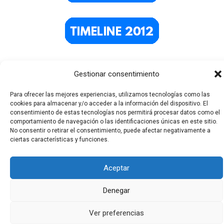
Gestionar consentimiento
Para ofrecer las mejores experiencias, utilizamos tecnologías como las
cookies para almacenar y/o acceder a la información del dispositivo. El
consentimiento de estas tecnologías nos permitirá procesar datos como el
comportamiento de navegación o las identificaciones únicas en este sitio.
No consentir o retirar el consentimiento, puede afectar negativamente a
Todos los derechos © 2026 El Funerario Digital | Funciona
ciertas características y funciones.
gracias a
Tema Astra para WordPress
Aceptar
Denegar
Ver preferencias