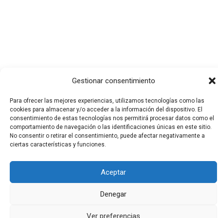
Gestionar consentimiento
Para ofrecer las mejores experiencias, utilizamos tecnologías como las
cookies para almacenar y/o acceder a la información del dispositivo. El
consentimiento de estas tecnologías nos permitirá procesar datos como el
comportamiento de navegación o las identificaciones únicas en este sitio.
No consentir o retirar el consentimiento, puede afectar negativamente a
Todos los derechos © 2026 El Funerario Digital | Funciona
ciertas características y funciones.
gracias a
Tema Astra para WordPress
Aceptar
Denegar
Ver preferencias