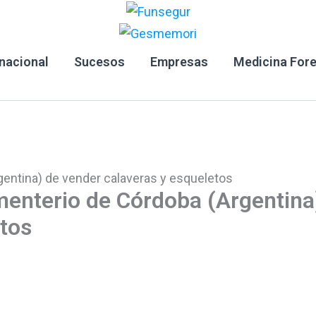
rnacional
Sucesos
Empresas
Medicina For
gentina) de vender calaveras y esqueletos
menterio de Córdoba (Argentina
etos