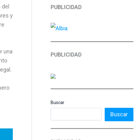
 del
PUBLICIDAD
ares y
re
or una
PUBLICIDAD
nto
egal.
pero
Buscar
Buscar