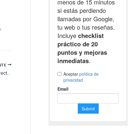
y
NTE
Los vecinos de Mieres exigen un acceso directo al tanatorio desde San juan y Santo Emiliano