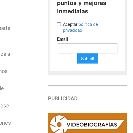
a
parte
iza a
unos
de
PUBLICIDAD
dose
eones