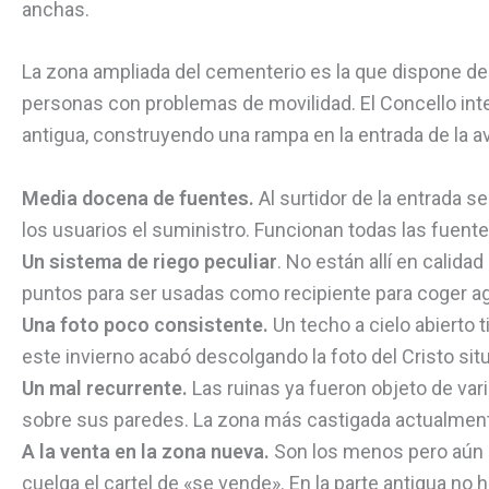
anchas.
La zona ampliada del cementerio es la que dispone d
personas con problemas de movilidad. El Concello inten
antigua, construyendo una rampa en la entrada de la av
Media docena de fuentes.
Al surtidor de la entrada s
los usuarios el suministro. Funcionan todas las fuen
Un sistema de riego peculiar
. No están allí en calid
puntos para ser usadas como recipiente para coger ag
Una foto poco consistente.
Un techo a cielo abierto 
este invierno acabó descolgando la foto del Cristo situa
Un mal recurrente.
Las ruinas ya fueron objeto de va
sobre sus paredes. La zona más castigada actualmente 
A la venta en la zona nueva.
Son los menos pero aún 
cuelga el cartel de «se vende». En la parte antigua no ha