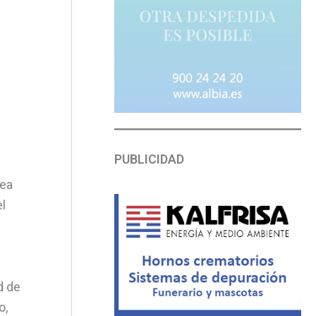
PUBLICIDAD
lea
el
d de
o,