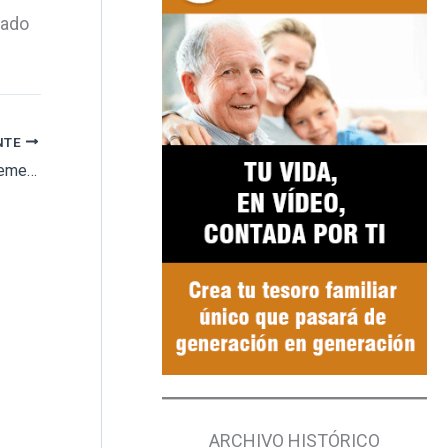
eado
NTE
El Ayuntamiento de Nules decide cerrar el cementerio los sábados y domingos por la tarde
ARCHIVO HISTÓRICO