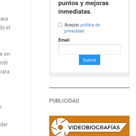
para
do el
te en
ntil
para
PUBLICIDAD
n
oder