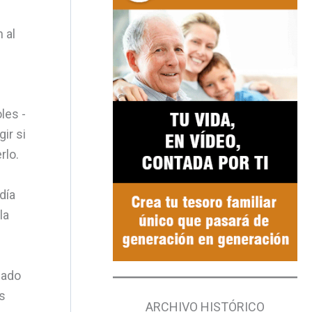
 al
les -
ir si
rlo.
día
la
fado
s
ARCHIVO HISTÓRICO