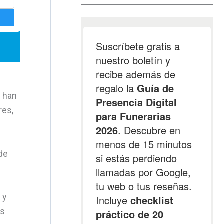
o han
res,
de
 y
es