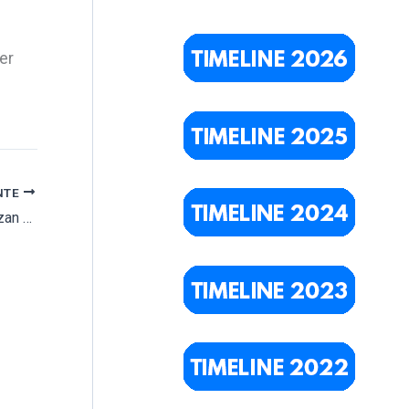
er
NTE
Los vecinos cumplen la sentencia y comienzan a demoler los nichos ilegales del cementerio de Muxa