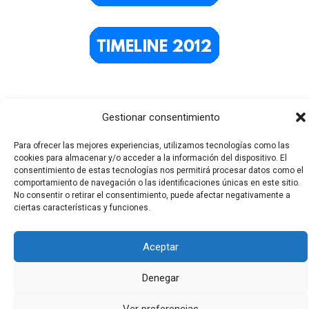
Gestionar consentimiento
Para ofrecer las mejores experiencias, utilizamos tecnologías como las
cookies para almacenar y/o acceder a la información del dispositivo. El
consentimiento de estas tecnologías nos permitirá procesar datos como el
comportamiento de navegación o las identificaciones únicas en este sitio.
Todos los derechos © 2026 El Funerario Digital | Funciona
No consentir o retirar el consentimiento, puede afectar negativamente a
ciertas características y funciones.
gracias a
Tema Astra para WordPress
Aceptar
Denegar
Ver preferencias