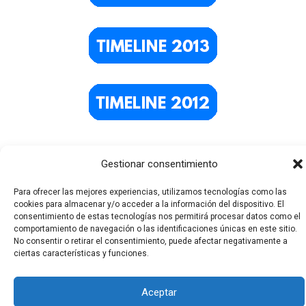
Gestionar consentimiento
Para ofrecer las mejores experiencias, utilizamos tecnologías como las
cookies para almacenar y/o acceder a la información del dispositivo. El
consentimiento de estas tecnologías nos permitirá procesar datos como el
comportamiento de navegación o las identificaciones únicas en este sitio.
No consentir o retirar el consentimiento, puede afectar negativamente a
Todos los derechos © 2026 El Funerario Digital | Funciona
ciertas características y funciones.
gracias a
Tema Astra para WordPress
Aceptar