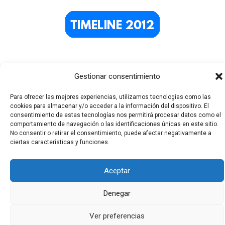
Gestionar consentimiento
Para ofrecer las mejores experiencias, utilizamos tecnologías como las
cookies para almacenar y/o acceder a la información del dispositivo. El
consentimiento de estas tecnologías nos permitirá procesar datos como el
comportamiento de navegación o las identificaciones únicas en este sitio.
Todos los derechos © 2026 El Funerario Digital | Funciona
No consentir o retirar el consentimiento, puede afectar negativamente a
ciertas características y funciones.
gracias a
Tema Astra para WordPress
Aceptar
Denegar
Ver preferencias