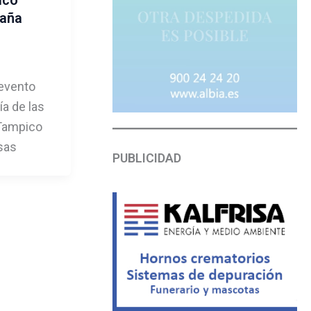
daña
evento
ía de las
 Tampico
sas
PUBLICIDAD