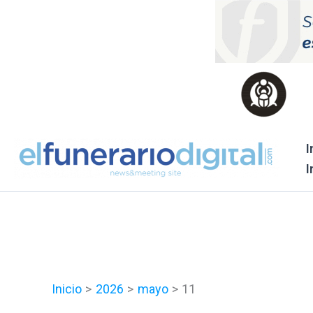
Ir
al
contenido
I
I
Inicio
2026
mayo
11