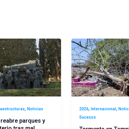
,
,
,
raestructuras
Noticias
2026
Internacional
Notic
Sucesos
a reabre parques y
erio tras mal
Tormenta en Tamp