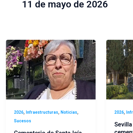
11 de mayo de 2026
,
,
,
,
2026
Infraestructuras
Noticias
2026
Inf
Sucesos
Sevill
cement
Cementerio de Santa Icía