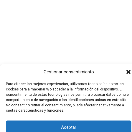
Gestionar consentimiento
Para ofrecer las mejores experiencias, utilizamos tecnologías como las
cookies para almacenar y/o acceder a la información del dispositivo. El
Todos los derechos © 2026 El Funerario Digital | Funciona
consentimiento de estas tecnologías nos permitirá procesar datos como el
comportamiento de navegación o las identificaciones únicas en este sitio.
gracias a
Tema Astra para WordPress
No consentir o retirar el consentimiento, puede afectar negativamente a
ciertas características y funciones.
Aceptar