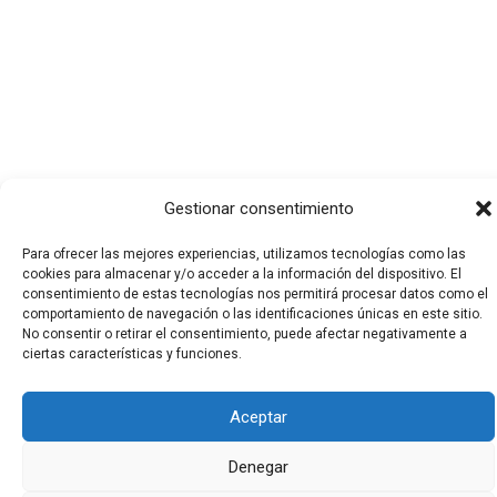
Gestionar consentimiento
Para ofrecer las mejores experiencias, utilizamos tecnologías como las
cookies para almacenar y/o acceder a la información del dispositivo. El
consentimiento de estas tecnologías nos permitirá procesar datos como el
comportamiento de navegación o las identificaciones únicas en este sitio.
No consentir o retirar el consentimiento, puede afectar negativamente a
Todos los derechos © 2026 El Funerario Digital | Funciona
ciertas características y funciones.
gracias a
Tema Astra para WordPress
Aceptar
Denegar