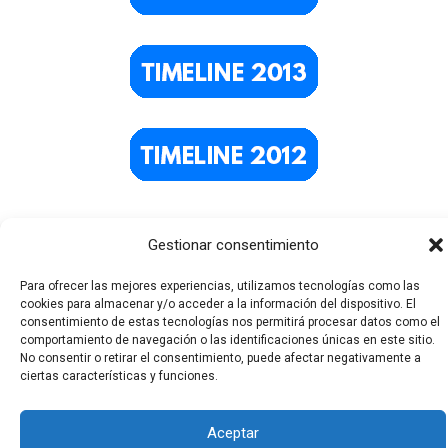
Gestionar consentimiento
Para ofrecer las mejores experiencias, utilizamos tecnologías como las
cookies para almacenar y/o acceder a la información del dispositivo. El
consentimiento de estas tecnologías nos permitirá procesar datos como el
comportamiento de navegación o las identificaciones únicas en este sitio.
No consentir o retirar el consentimiento, puede afectar negativamente a
Todos los derechos © 2026 El Funerario Digital | Funciona
ciertas características y funciones.
gracias a
Tema Astra para WordPress
Aceptar