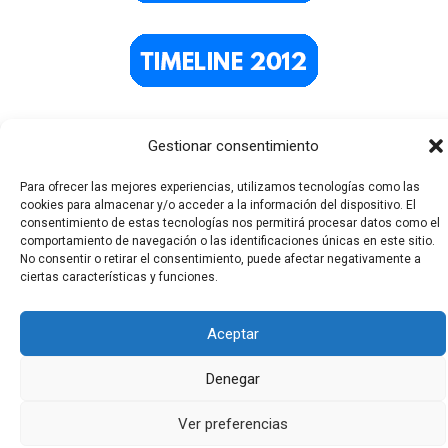
Gestionar consentimiento
Para ofrecer las mejores experiencias, utilizamos tecnologías como las
cookies para almacenar y/o acceder a la información del dispositivo. El
consentimiento de estas tecnologías nos permitirá procesar datos como el
comportamiento de navegación o las identificaciones únicas en este sitio.
No consentir o retirar el consentimiento, puede afectar negativamente a
Todos los derechos © 2026 El Funerario Digital | Funciona
ciertas características y funciones.
gracias a
Tema Astra para WordPress
Aceptar
Denegar
Ver preferencias