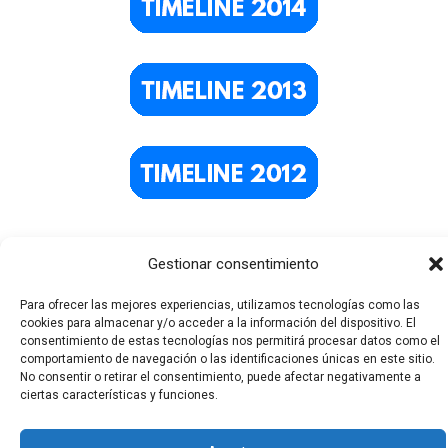
Gestionar consentimiento
Para ofrecer las mejores experiencias, utilizamos tecnologías como las
cookies para almacenar y/o acceder a la información del dispositivo. El
consentimiento de estas tecnologías nos permitirá procesar datos como el
comportamiento de navegación o las identificaciones únicas en este sitio.
No consentir o retirar el consentimiento, puede afectar negativamente a
Todos los derechos © 2026 El Funerario Digital | Funciona
ciertas características y funciones.
gracias a
Tema Astra para WordPress