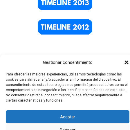
Gestionar consentimiento
Para ofrecer las mejores experiencias, utilizamos tecnologías como las
cookies para almacenar y/o acceder a la información del dispositivo. El
consentimiento de estas tecnologías nos permitirá procesar datos como el
Todos los derechos © 2026 El Funerario Digital | Funciona
comportamiento de navegación o las identificaciones únicas en este sitio.
No consentir o retirar el consentimiento, puede afectar negativamente a
gracias a
Tema Astra para WordPress
ciertas características y funciones.
Aceptar
Denegar