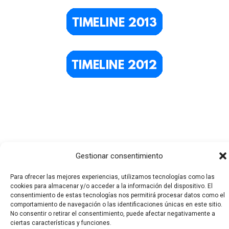
Gestionar consentimiento
Todos los derechos © 2026 El Funerario Digital | Funciona
Para ofrecer las mejores experiencias, utilizamos tecnologías como las
cookies para almacenar y/o acceder a la información del dispositivo. El
gracias a
Tema Astra para WordPress
consentimiento de estas tecnologías nos permitirá procesar datos como el
comportamiento de navegación o las identificaciones únicas en este sitio.
No consentir o retirar el consentimiento, puede afectar negativamente a
ciertas características y funciones.