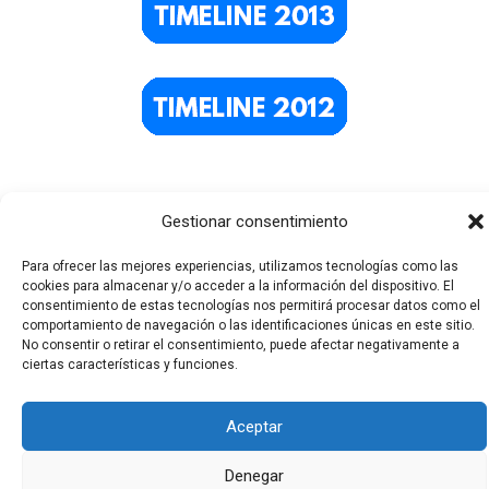
Gestionar consentimiento
Para ofrecer las mejores experiencias, utilizamos tecnologías como las
cookies para almacenar y/o acceder a la información del dispositivo. El
consentimiento de estas tecnologías nos permitirá procesar datos como el
comportamiento de navegación o las identificaciones únicas en este sitio.
Todos los derechos © 2026 El Funerario Digital | Funciona
No consentir o retirar el consentimiento, puede afectar negativamente a
ciertas características y funciones.
gracias a
Tema Astra para WordPress
Aceptar
Denegar