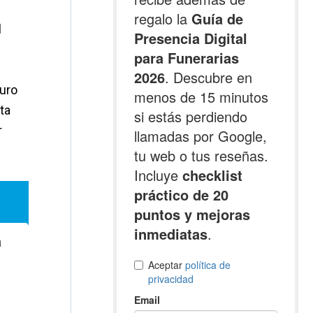
l
muro
ta
r