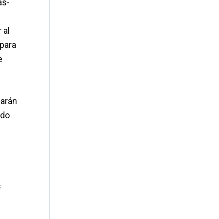
as-
 al
 para
e
zarán
ndo
s