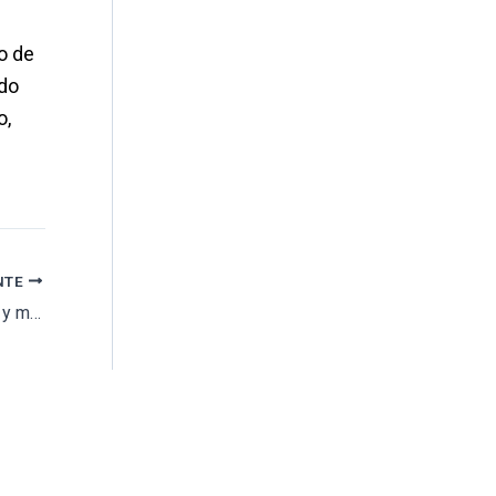
o de
ado
o,
NTE
Algatocín finaliza los trabajos de ampliación y mejora del nuevo cementerio municipal