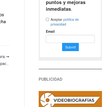
los
echa
NTE
Grupo Albia conmemora la creación de un espacio de duelo gestacional, perinatal o neonatal en el cementerio de Parla
PUBLICIDAD