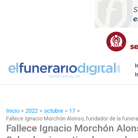
Ir
al
contenido
I
I
Inicio
2022
octubre
17
Fallece Ignacio Morchón Alonso, fundador de la funerar
Fallece Ignacio Morchón Alons