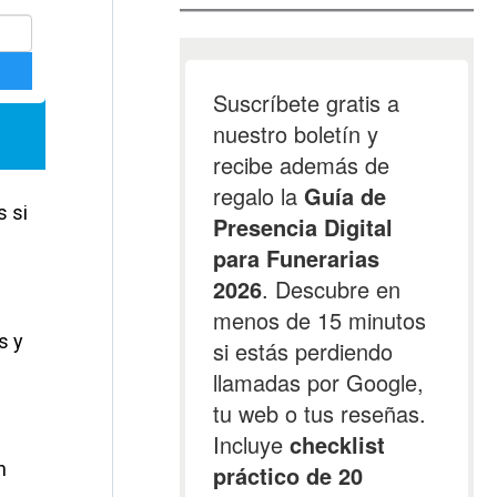
s si
s y
n