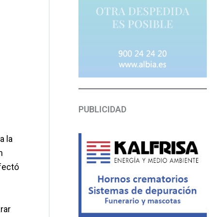
PUBLICIDAD
a la
n
fectó
rar