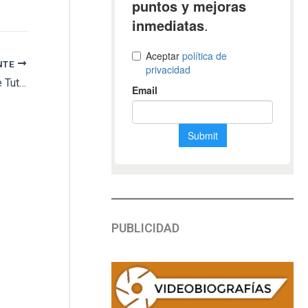
NTE
Howard Carter saqueó el tesoro funerario de Tutankamón
PUBLICIDAD