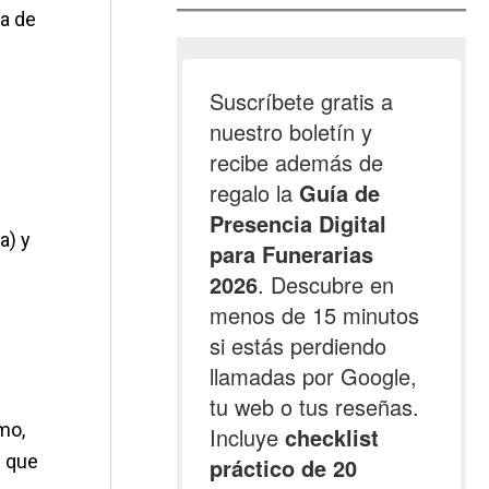
da de
a) y
mo,
s que