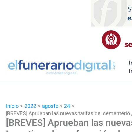
Ir
al
contenido
I
I
Inicio
2022
agosto
24
[BREVES] Aprueban las nuevas tarifas del cementerio /
[BREVES] Aprueban las nuevas 