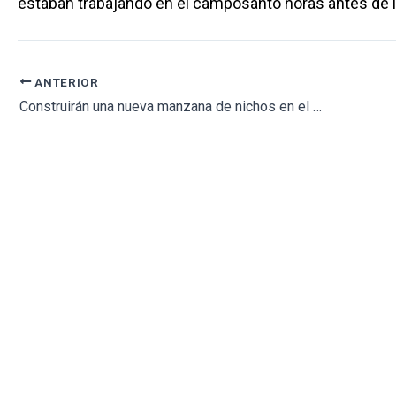
estaban trabajando en el camposanto horas antes de 
ANTERIOR
Construirán una nueva manzana de nichos en el Cementerio General de Reus