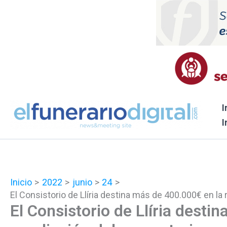
Ir
al
contenido
I
I
Inicio
2022
junio
24
El Consistorio de Llíria destina más de 400.000€ en l
El Consistorio de Llíria desti