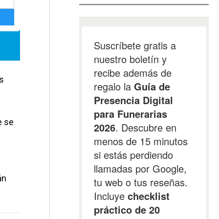
os
e se
án