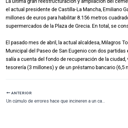
La última gran reestructuración y ampliación del cemen
el actual presidente de Castilla-La Mancha, Emiliano 
millones de euros para habilitar 8.156 metros cuadra
supermercados de la Plaza de Grecia. En total, se con
El pasado mes de abril, la actual alcaldesa, Milagros 
Municipal del Paseo de San Eugenio con dos partidas
salía a cuenta del fondo de recuperación de la ciudad
tesorería (3 millones) y de un préstamo bancario (6,5 m
ANTERIOR
Un cúmulo de errores hace que incineren a un cadáver por error y entreguen sus cenizas a otra familia