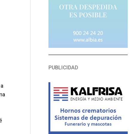
PUBLICIDAD
 a
ima
é