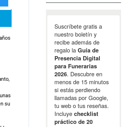
 años
anto,
 unas
en su