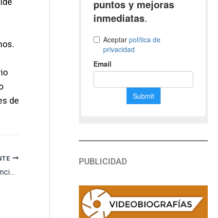
alde
hos.
rio
o
es de
NTE
PUBLICIDAD
El Consistorio de Amurrio solicita una subvención para reparar las calles interiores del cementerio municipal