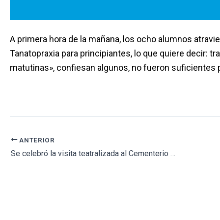
A primera hora de la mañana, los ocho alumnos atravie
Tanatopraxia para principiantes, lo que quiere decir: t
matutinas», confiesan algunos, no fueron suficientes p
ANTERIOR
Se celebró la visita teatralizada al Cementerio Municipal de Alhaurín de la Torre en su quinta edición