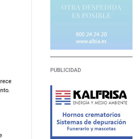
PUBLICIDAD
frece
nto.
e