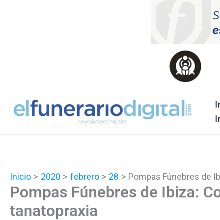
Ir
al
contenido
I
I
Inicio
2020
febrero
28
Pompas Fúnebres de Ibiz
Pompas Fúnebres de Ibiza: Com
tanatopraxia