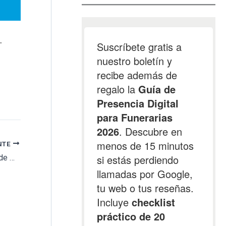
.
NTE
La ampliación del cementerio Sidi Embarek de Ceuta supondrá 1.235 nuevas tumbas por 667.728 euros